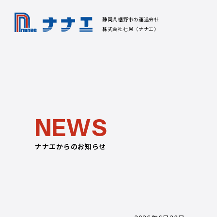
静岡県裾野市の運送会社
株式会社七栄（ナナエ）
N
E
W
S
ナナエからのお知らせ