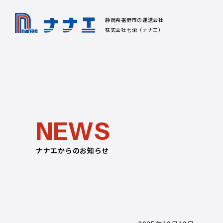
静岡県裾野市の運送会社
株式会社七栄（ナナエ）
N
E
W
S
ナナエからのお知らせ