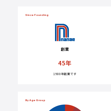
Since Founding
創業
45
年
1980年創業です
By Age Group