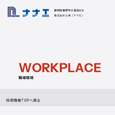
静岡県裾野市の運送会社
株式会社七栄（ナナエ）
W
O
R
K
P
L
A
C
E
職場環境
採用情報TOPへ戻る